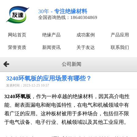
30年
- 专注绝缘材料
全国咨询热线：18640304869
网站首页
绝缘产品
成功案例
产品应用
荣誉资质
新闻资讯
关于友达
联系我们
公司新闻
3240环氧板的应用场景有哪些？
发表时间：2023-12-25 10:57
3240环氧板
，作为一种卓越的绝缘材料，因其高介电性
能、耐表面漏电和耐电弧特性，在电气和机械领域中有
着广泛的应用。这种板材被用于多种场合，包括但不限
于电气设备、电子行业、机械领域以及其他工业应用。