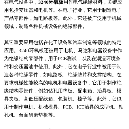
在电气设备中，
3240环氧板
用作电气绝缘材料，关键应
用包括变压器和电机等。在电子行业，它用于制造电子
产品零部件，如电路板等。此外，它还被广泛用于机械
领域，制造各种机械设备的绝缘部件。
其它重要应用包括在化工设备和汽车制造等领域的特定
应用。3240环氧板还被用于电机、马达和电器设备中作
为绝缘结构零部件，用于PCB测试，以及在潮湿环境条
件和变压器油中使用。此外，它在电子行业中被用于制
造各种绝缘零件，如电路板、绝缘垫片和支撑结构。在
要求机械性能较高的电机和电器设备中，它用于制作绝
缘结构零部件，例如钻孔用垫板、配电箱、治具板、模
具夹板、高低压配线箱、包装机、梳子等。此外，它也
用于制作电机、机械模具、PCB、ICT治具的成型机、钻
孔机、台面研磨垫板等。