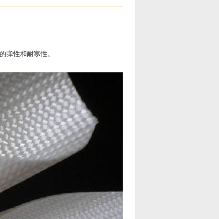
的弹性和耐寒性。