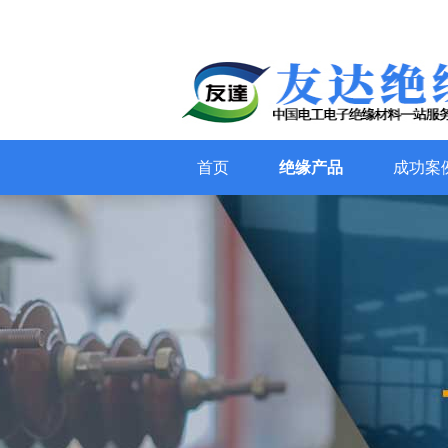
首页
绝缘产品
成功案