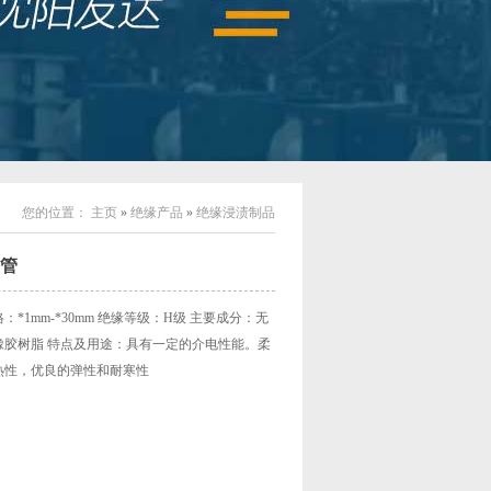
您的位置：
主页
»
绝缘产品
»
绝缘浸渍制品
漆管
：*1mm-*30mm 绝缘等级：H级 主要成分：无
橡胶树脂 特点及用途：具有一定的介电性能。柔
热性，优良的弹性和耐寒性