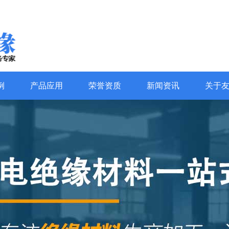
例
产品应用
荣誉资质
新闻资讯
关于