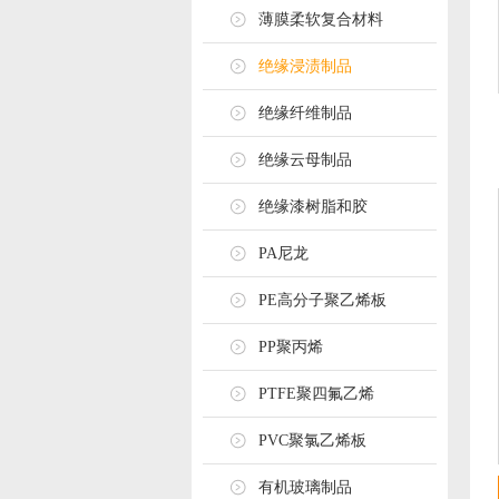
薄膜柔软复合材料
绝缘浸渍制品
绝缘纤维制品
绝缘云母制品
绝缘漆树脂和胶
PA尼龙
PE高分子聚乙烯板
PP聚丙烯
PTFE聚四氟乙烯
PVC聚氯乙烯板
有机玻璃制品