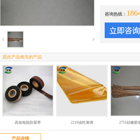
186
咨询热线：
跟此产品相关的产品
高低电阻防晕带
2210油性漆绸
2751硅橡
产品详情